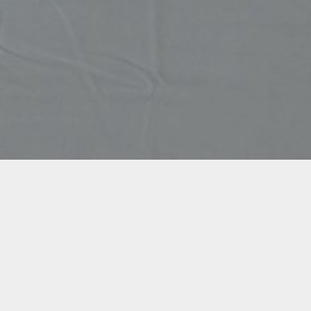
Ofertas à Medida da sua Estadia
Quer esteja a planear com antecedência, a fazer uma
pausa de algumas noites ou a ficar por mais tempo, as
nossas ofertas foram cuidadosamente concebidas para
tornar cada estadia ainda mais agradável. Descubra a
oferta que melhor se adapta ao seu ritmo e deixe que
o White Hotel Lisboa se torne o seu destino de eleição
na cidade.